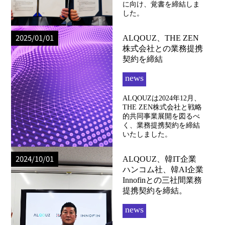
に向け、覚書を締結しま
した。
2025/01/01
ALQOUZ、THE ZEN
株式会社との業務提携
契約を締結
news
ALQOUZは2024年12月、
THE ZEN株式会社と戦略
的共同事業展開を図るべ
く、業務提携契約を締結
いたしました。
2024/10/01
ALQOUZ、韓IT企業
ハンコム社、韓AI企業
Innofinとの三社間業務
提携契約を締結。
news