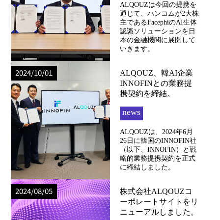
ALQOUZは今回の提携を
通じて、ハンコムが2大株
主であるFacephiのAI生体
認識ソリューションを日
本の金融機関に展開して
いきます。
2024/10/01
ALQOUZ、韓AI企業
INNOFINとの業務提
携契約を締結。
news
ALQOUZは、2024年6月
26日に韓国のINNOFIN社
（以下、INNOFIN）と戦
略的業務提携契約を正式
に締結しました。
2024/08/05
株式会社ALQOUZコ
ーポレートサイトをリ
ニューアルしました。